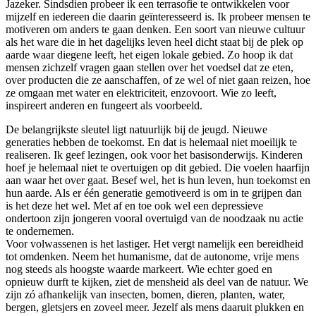
Jazeker. Sindsdien probeer ik een terrasofie te ontwikkelen voor
mijzelf en iedereen die daarin geïnteresseerd is. Ik probeer mensen te
motiveren om anders te gaan denken. Een soort van nieuwe cultuur
als het ware die in het dagelijks leven heel dicht staat bij de plek op
aarde waar diegene leeft, het eigen lokale gebied. Zo hoop ik dat
mensen zichzelf vragen gaan stellen over het voedsel dat ze eten,
over producten die ze aanschaffen, of ze wel of niet gaan reizen, hoe
ze omgaan met water en elektriciteit, enzovoort. Wie zo leeft,
inspireert anderen en fungeert als voorbeeld.
De belangrijkste sleutel ligt natuurlijk bij de jeugd. Nieuwe
generaties hebben de toekomst. En dat is helemaal niet moeilijk te
realiseren. Ik geef lezingen, ook voor het basisonderwijs. Kinderen
hoef je helemaal niet te overtuigen op dit gebied. Die voelen haarfijn
aan waar het over gaat. Besef wel, het is hun leven, hun toekomst en
hun aarde. Als er één generatie gemotiveerd is om in te grijpen dan
is het deze het wel. Met af en toe ook wel een depressieve
ondertoon zijn jongeren vooral overtuigd van de noodzaak nu actie
te ondernemen.
Voor volwassenen is het lastiger. Het vergt namelijk een bereidheid
tot omdenken. Neem het humanisme, dat de autonome, vrije mens
nog steeds als hoogste waarde markeert. Wie echter goed en
opnieuw durft te kijken, ziet de mensheid als deel van de natuur. We
zijn zó afhankelijk van insecten, bomen, dieren, planten, water,
bergen, gletsjers en zoveel meer. Jezelf als mens daaruit plukken en