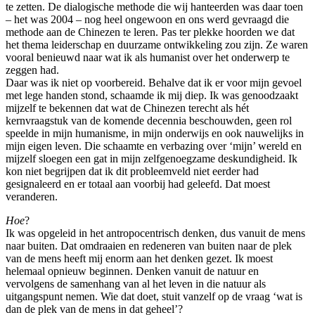
te zetten. De dialogische methode die wij hanteerden was daar toen
– het was 2004 – nog heel ongewoon en ons werd gevraagd die
methode aan de Chinezen te leren. Pas ter plekke hoorden we dat
het thema leiderschap en duurzame ontwikkeling zou zijn. Ze waren
vooral benieuwd naar wat ik als humanist over het onderwerp te
zeggen had.
Daar was ik niet op voorbereid. Behalve dat ik er voor mijn gevoel
met lege handen stond, schaamde ik mij diep. Ik was genoodzaakt
mijzelf te bekennen dat wat de Chinezen terecht als hét
kernvraagstuk van de komende decennia beschouwden, geen rol
speelde in mijn humanisme, in mijn onderwijs en ook nauwelijks in
mijn eigen leven. Die schaamte en verbazing over ‘mijn’ wereld en
mijzelf sloegen een gat in mijn zelfgenoegzame deskundigheid. Ik
kon niet begrijpen dat ik dit probleemveld niet eerder had
gesignaleerd en er totaal aan voorbij had geleefd. Dat moest
veranderen.
Hoe
?
Ik was opgeleid in het antropocentrisch denken, dus vanuit de mens
naar buiten. Dat omdraaien en redeneren van buiten naar de plek
van de mens heeft mij enorm aan het denken gezet. Ik moest
helemaal opnieuw beginnen. Denken vanuit de natuur en
vervolgens de samenhang van al het leven in die natuur als
uitgangspunt nemen. Wie dat doet, stuit vanzelf op de vraag ‘wat is
dan de plek van de mens in dat geheel’?