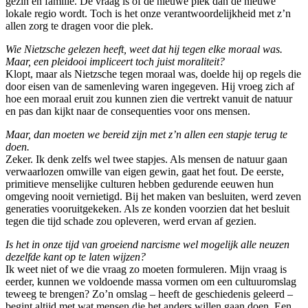
gezin en familie. De vraag is of de nieuwe plek dan de nieuwe
lokale regio wordt. Toch is het onze verantwoordelijkheid met z’n
allen zorg te dragen voor die plek.
Wie Nietzsche gelezen heeft, weet dat hij tegen elke moraal was.
Maar, een pleidooi impliceert toch juist moraliteit?
Klopt, maar als Nietzsche tegen moraal was, doelde hij op regels die
door eisen van de samenleving waren ingegeven. Hij vroeg zich af
hoe een moraal eruit zou kunnen zien die vertrekt vanuit de natuur
en pas dan kijkt naar de consequenties voor ons mensen.
Maar, dan moeten we bereid zijn met z’n allen een stapje terug te
doen.
Zeker. Ik denk zelfs wel twee stapjes. Als mensen de natuur gaan
verwaarlozen omwille van eigen gewin, gaat het fout. De eerste,
primitieve menselijke culturen hebben gedurende eeuwen hun
omgeving nooit vernietigd. Bij het maken van besluiten, werd zeven
generaties vooruitgekeken. Als ze konden voorzien dat het besluit
tegen die tijd schade zou opleveren, werd ervan af gezien.
Is het in onze tijd van groeiend narcisme wel mogelijk alle neuzen
dezelfde kant op te laten wijzen?
Ik weet niet of we die vraag zo moeten formuleren. Mijn vraag is
eerder, kunnen we voldoende massa vormen om een cultuuromslag
teweeg te brengen? Zo’n omslag – heeft de geschiedenis geleerd –
begint altijd met wat mensen die het anders willen gaan doen. Een