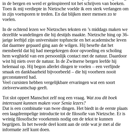
in de bergen en werd er geïnspireerd tot het schrijven van boeken.
Toen ik mij verdiepte in Nietzsche voelde ik een sterk verlangen om
in zijn voetsporen te treden. En dat blijken meer mensen zo te
voelen.
In de ochtend lezen we Nietzsches teksten en ’s middags maken we
dezelfde wandelingen die hij destijds maakte. Nietzsche hing op 36-
jarige leeftijd zijn universitaire topfunctie en het academische leven
dat daarmee gepaard ging aan de wilgen. Hij besefte dat het
mensbeeld dat hij had meegekregen door opvoeding en scholing
hem weghield van een persoonlijk contact met de natuur. Daardoor
wist hij niets over de natuur. In de Zwitserse bergen leefde hij
helemaal op. Hij begon allerlei dingen te voelen – een verfijnde
smaak en dankbaarheid bijvoorbeeld – die hij voorheen nooit
geconstateerd had.
Veel cursisten hebben vergelijkbare ervaringen wat een soort
zielsverwantschap geeft.
Tot slot oppert Manschot zelf nog een vraag.
Wat zou dit boek
interessant kunnen maken voor Senia lezers?
Dat is een combinatie van twee dingen. Het biedt in de eerste plaats
een laagdrempelige introductie tot de filosofie van Nietzsche. Er is
weinig filosofische voorkennis nodig om de tekst te kunnen
begrijpen. In het tweede deel komt aan de orde wat je met al die
informatie zelf kunt doen.