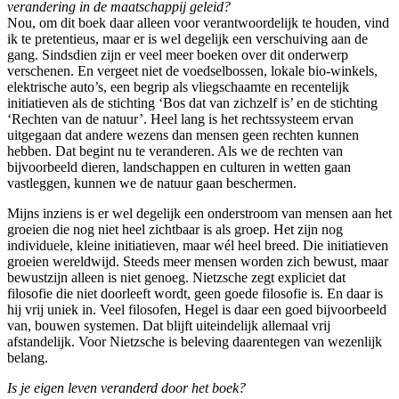
verandering in de maatschappij geleid?
Nou, om dit boek daar alleen voor verantwoordelijk te houden, vind
ik te pretentieus, maar er is wel degelijk een verschuiving aan de
gang. Sindsdien zijn er veel meer boeken over dit onderwerp
verschenen. En vergeet niet de voedselbossen, lokale bio-winkels,
elektrische auto’s, een begrip als vliegschaamte en recentelijk
initiatieven als de stichting ‘Bos dat van zichzelf is’ en de stichting
‘Rechten van de natuur’. Heel lang is het rechtssysteem ervan
uitgegaan dat andere wezens dan mensen geen rechten kunnen
hebben. Dat begint nu te veranderen. Als we de rechten van
bijvoorbeeld dieren, landschappen en culturen in wetten gaan
vastleggen, kunnen we de natuur gaan beschermen.
Mijns inziens is er wel degelijk een onderstroom van mensen aan het
groeien die nog niet heel zichtbaar is als groep. Het zijn nog
individuele, kleine initiatieven, maar wél heel breed. Die initiatieven
groeien wereldwijd. Steeds meer mensen worden zich bewust, maar
bewustzijn alleen is niet genoeg. Nietzsche zegt expliciet dat
filosofie die niet doorleeft wordt, geen goede filosofie is. En daar is
hij vrij uniek in. Veel filosofen, Hegel is daar een goed bijvoorbeeld
van, bouwen systemen. Dat blijft uiteindelijk allemaal vrij
afstandelijk. Voor Nietzsche is beleving daarentegen van wezenlijk
belang.
Is je eigen leven veranderd door het boek?