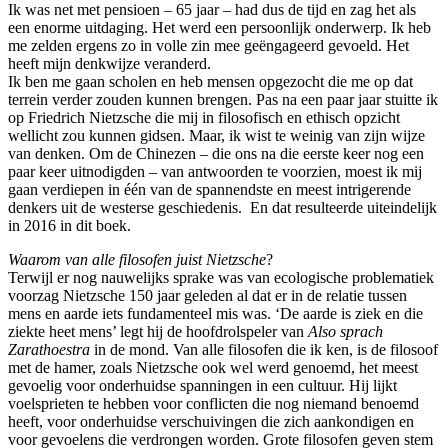
Ik was net met pensioen – 65 jaar – had dus de tijd en zag het als
een enorme uitdaging. Het werd een persoonlijk onderwerp. Ik heb
me zelden ergens zo in volle zin mee geëngageerd gevoeld. Het
heeft mijn denkwijze veranderd.
Ik ben me gaan scholen en heb mensen opgezocht die me op dat
terrein verder zouden kunnen brengen. Pas na een paar jaar stuitte ik
op Friedrich Nietzsche die mij in filosofisch en ethisch opzicht
wellicht zou kunnen gidsen. Maar, ik wist te weinig van zijn wijze
van denken. Om de Chinezen – die ons na die eerste keer nog een
paar keer uitnodigden – van antwoorden te voorzien, moest ik mij
gaan verdiepen in één van de spannendste en meest intrigerende
denkers uit de westerse geschiedenis. En dat resulteerde uiteindelijk
in 2016 in dit boek.
Waarom van alle filosofen juist Nietzsche
?
Terwijl er nog nauwelijks sprake was van ecologische problematiek
voorzag Nietzsche 150 jaar geleden al dat er in de relatie tussen
mens en aarde iets fundamenteel mis was. ‘De aarde is ziek en die
ziekte heet mens’ legt hij de hoofdrolspeler van
Also sprach
Zarathoestra
in de mond. Van alle filosofen die ik ken, is de filosoof
met de hamer, zoals Nietzsche ook wel werd genoemd, het meest
gevoelig voor onderhuidse spanningen in een cultuur. Hij lijkt
voelsprieten te hebben voor conflicten die nog niemand benoemd
heeft, voor onderhuidse verschuivingen die zich aankondigen en
voor gevoelens die verdrongen worden. Grote filosofen geven stem