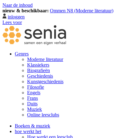
Naar de inhoud
nieuw & beschikbaar:
Ommen N8 (Moderne literatuur)
inloggen
Lees voor
Genres
Moderne literatuur
Klassiekers
Biografieën
Geschiedenis
Kunst­geschiedenis
Filosofie
Engels
Frans
Duits
Muziek
Online leesclubs
Boeken & muziek
hoe werkt het
Hoe werkt een leesclub