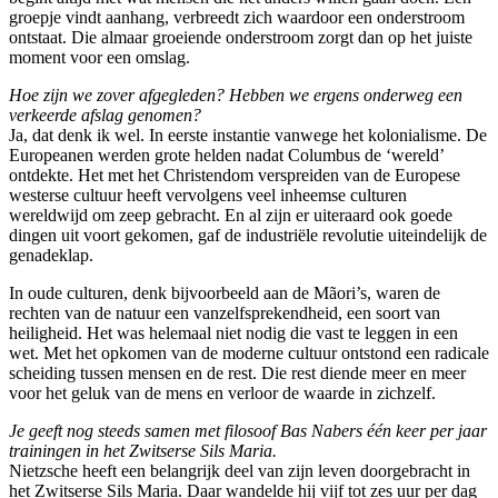
groepje vindt aanhang, verbreedt zich waardoor een onderstroom
ontstaat. Die almaar groeiende onderstroom zorgt dan op het juiste
moment voor een omslag.
Hoe zijn we zover afgegleden? Hebben we ergens onderweg een
verkeerde afslag genomen?
Ja, dat denk ik wel. In eerste instantie vanwege het kolonialisme. De
Europeanen werden grote helden nadat Columbus de ‘wereld’
ontdekte. Het met het Christendom verspreiden van de Europese
westerse cultuur heeft vervolgens veel inheemse culturen
wereldwijd om zeep gebracht. En al zijn er uiteraard ook goede
dingen uit voort gekomen, gaf de industriële revolutie uiteindelijk de
genadeklap.
In oude culturen, denk bijvoorbeeld aan de Mãori’s, waren de
rechten van de natuur een vanzelfsprekendheid, een soort van
heiligheid. Het was helemaal niet nodig die vast te leggen in een
wet. Met het opkomen van de moderne cultuur ontstond een radicale
scheiding tussen mensen en de rest. Die rest diende meer en meer
voor het geluk van de mens en verloor de waarde in zichzelf.
Je geeft nog steeds samen met filosoof Bas Nabers één keer per jaar
trainingen in het Zwitserse Sils Maria.
Nietzsche heeft een belangrijk deel van zijn leven doorgebracht in
het Zwitserse Sils Maria. Daar wandelde hij vijf tot zes uur per dag