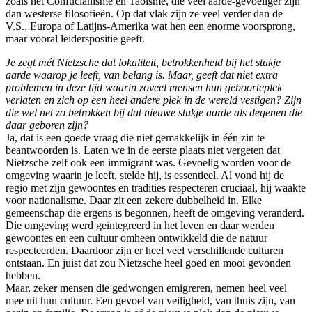
zoals het Confucianisme en Taoïsme, die veel aarde-gevoeliger zijn
dan westerse filosofieën. Op dat vlak zijn ze veel verder dan de
V.S., Europa of Latijns-Amerika wat hen een enorme voorsprong,
maar vooral leiderspositie geeft.
Je zegt mét Nietzsche dat lokaliteit, betrokkenheid bij het stukje
aarde waarop je leeft, van belang is. Maar, geeft dat niet extra
problemen in deze tijd waarin zoveel mensen hun geboorteplek
verlaten en zich op een heel andere plek in de wereld vestigen? Zijn
die wel net zo betrokken bij dat nieuwe stukje aarde als degenen die
daar geboren zijn?
Ja, dat is een goede vraag die niet gemakkelijk in één zin te
beantwoorden is. Laten we in de eerste plaats niet vergeten dat
Nietzsche zelf ook een immigrant was. Gevoelig worden voor de
omgeving waarin je leeft, stelde hij, is essentieel. Al vond hij de
regio met zijn gewoontes en tradities respecteren cruciaal, hij waakte
voor nationalisme. Daar zit een zekere dubbelheid in. Elke
gemeenschap die ergens is begonnen, heeft de omgeving veranderd.
Die omgeving werd geïntegreerd in het leven en daar werden
gewoontes en een cultuur omheen ontwikkeld die de natuur
respecteerden. Daardoor zijn er heel veel verschillende culturen
ontstaan. En juist dat zou Nietzsche heel goed en mooi gevonden
hebben.
Maar, zeker mensen die gedwongen emigreren, nemen heel veel
mee uit hun cultuur. Een gevoel van veiligheid, van thuis zijn, van