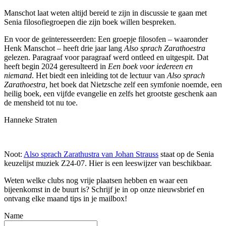
Manschot laat weten altijd bereid te zijn in discussie te gaan met
Senia filosofiegroepen die zijn boek willen bespreken.
En voor de geïnteresseerden: Een groepje filosofen – waaronder
Henk Manschot – heeft drie jaar lang
Also sprach Zarathoestra
gelezen. Paragraaf voor paragraaf werd ontleed en uitgespit. Dat
heeft begin 2024 geresulteerd in
Een boek voor iedereen en
niemand
. Het biedt een inleiding tot de lectuur van
Also sprach
Zarathoestra,
het boek dat Nietzsche zelf een symfonie noemde, een
heilig boek, een vijfde evangelie en zelfs het grootste geschenk aan
de mensheid tot nu toe.
Hanneke Straten
Noot:
Also sprach Zarathustra van Johan Strauss
staat op de Senia
keuzelijst muziek Z24-07. Hier is een leeswijzer van beschikbaar.
Weten welke clubs nog vrije plaatsen hebben en waar een
bijeenkomst in de buurt is? Schrijf je in op onze nieuwsbrief en
ontvang elke maand tips in je mailbox!
Name