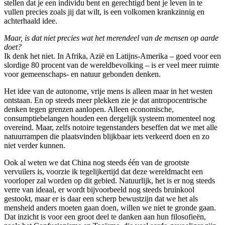
stellen dat je een individu bent en gerechtigd bent je leven in te
vullen precies zoals jij dat wilt, is een volkomen krankzinnig en
achterhaald idee.
Maar, is dat niet precies wat het merendeel van de mensen op aarde
doet?
Ik denk het niet. In Afrika, Azië en Latijns-Amerika – goed voor een
slordige 80 procent van de wereldbevolking – is er veel meer ruimte
voor gemeenschaps- en natuur gebonden denken.
Het idee van de autonome, vrije mens is alleen maar in het westen
ontstaan. En op steeds meer plekken zie je dat antropocentrische
denken tegen grenzen aanlopen. Alleen economische,
consumptiebelangen houden een dergelijk systeem momenteel nog
overeind. Maar, zelfs notoire tegenstanders beseffen dat we met alle
natuurrampen die plaatsvinden blijkbaar iets verkeerd doen en zo
niet verder kunnen.
Ook al weten we dat China nog steeds één van de grootste
vervuilers is, voorzie ik tegelijkertijd dat deze wereldmacht een
voorloper zal worden op dit gebied. Natuurlijk, het is er nog steeds
verre van ideaal, er wordt bijvoorbeeld nog steeds bruinkool
gestookt, maar er is daar een scherp bewustzijn dat we het als
mensheid anders moeten gaan doen, willen we niet te gronde gaan.
Dat inzicht is voor een groot deel te danken aan hun filosofieën,