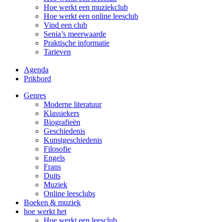
Hoe werkt een muziekclub
Hoe werkt een online leesclub
Vind een club
Senia’s meerwaarde
Praktische informatie
Tarieven
Agenda
Prikbord
Genres
Moderne literatuur
Klassiekers
Biografieën
Geschiedenis
Kunst­geschiedenis
Filosofie
Engels
Frans
Duits
Muziek
Online leesclubs
Boeken & muziek
hoe werkt het
Hoe werkt een leesclub