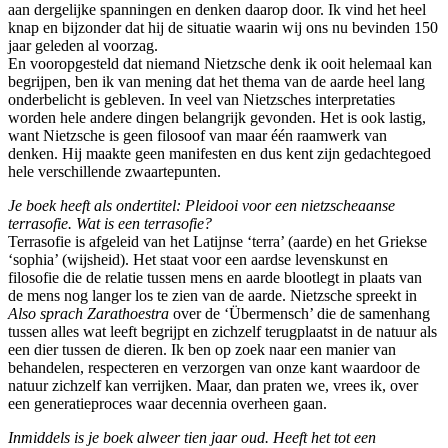
aan dergelijke spanningen en denken daarop door. Ik vind het heel
knap en bijzonder dat hij de situatie waarin wij ons nu bevinden 150
jaar geleden al voorzag.
En vooropgesteld dat niemand Nietzsche denk ik ooit helemaal kan
begrijpen, ben ik van mening dat het thema van de aarde heel lang
onderbelicht is gebleven. In veel van Nietzsches interpretaties
worden hele andere dingen belangrijk gevonden. Het is ook lastig,
want Nietzsche is geen filosoof van maar één raamwerk van
denken. Hij maakte geen manifesten en dus kent zijn gedachtegoed
hele verschillende zwaartepunten.
Je boek heeft als ondertitel: Pleidooi voor een nietzscheaanse
terrasofie. Wat is een terrasofie?
Terrasofie is afgeleid van het Latijnse ‘terra’ (aarde) en het Griekse
‘sophia’ (wijsheid). Het staat voor een aardse levenskunst en
filosofie die de relatie tussen mens en aarde blootlegt in plaats van
de mens nog langer los te zien van de aarde. Nietzsche spreekt in
Also sprach Zarathoestra
over de ‘Übermensch’ die de samenhang
tussen alles wat leeft begrijpt en zichzelf terugplaatst in de natuur als
een dier tussen de dieren. Ik ben op zoek naar een manier van
behandelen, respecteren en verzorgen van onze kant waardoor de
natuur zichzelf kan verrijken.
Maar, dan praten we, vrees ik, over
een generatieproces waar decennia overheen gaan.
Inmiddels is je boek alweer tien jaar oud. Heeft het tot een