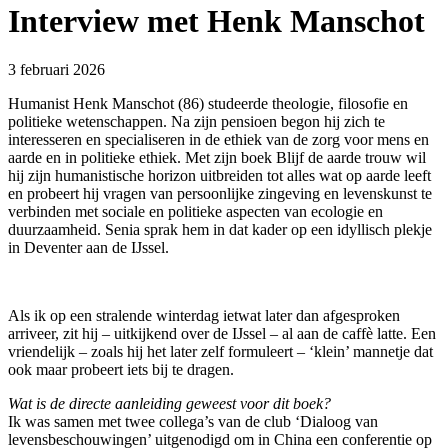
Interview met Henk Manschot
3 februari 2026
Humanist Henk Manschot (86) studeerde theologie, filosofie en
politieke wetenschappen. Na zijn pensioen begon hij zich te
interesseren en specialiseren in de ethiek van de zorg voor mens en
aarde en in politieke ethiek. Met zijn boek Blijf de aarde trouw wil
hij zijn humanistische horizon uitbreiden tot alles wat op aarde leeft
en probeert hij vragen van persoonlijke zingeving en levenskunst te
verbinden met sociale en politieke aspecten van ecologie en
duurzaamheid. Senia sprak hem in dat kader op een idyllisch plekje
in Deventer aan de IJssel.
Als ik op een stralende winterdag ietwat later dan afgesproken
arriveer, zit hij – uitkijkend over de IJssel – al aan de caffè latte. Een
vriendelijk – zoals hij het later zelf formuleert – ‘klein’ mannetje dat
ook maar probeert iets bij te dragen.
Wat is de directe aanleiding geweest voor dit boek?
Ik was samen met twee collega’s van de club ‘Dialoog van
levensbeschouwingen’ uitgenodigd om in China een conferentie op