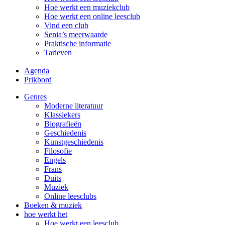
Hoe werkt een muziekclub
Hoe werkt een online leesclub
Vind een club
Senia’s meerwaarde
Praktische informatie
Tarieven
Agenda
Prikbord
Genres
Moderne literatuur
Klassiekers
Biografieën
Geschiedenis
Kunst­geschiedenis
Filosofie
Engels
Frans
Duits
Muziek
Online leesclubs
Boeken & muziek
hoe werkt het
Hoe werkt een leesclub