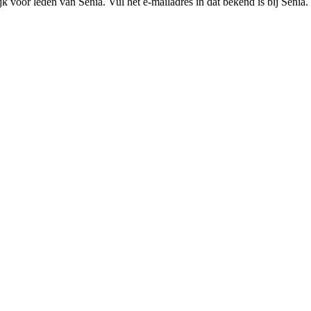
k voor leden van Senia. Vul het e-mailadres in dat bekend is bij Senia.