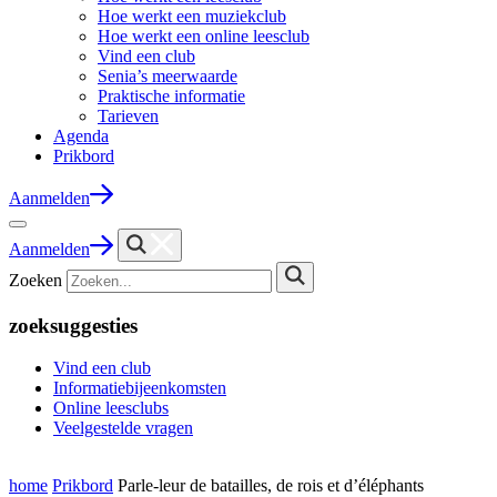
Hoe werkt een muziekclub
Hoe werkt een online leesclub
Vind een club
Senia’s meerwaarde
Praktische informatie
Tarieven
Agenda
Prikbord
Aanmelden
Aanmelden
Zoeken
zoeksuggesties
Vind een club
Informatiebijeenkomsten
Online leesclubs
Veelgestelde vragen
home
Prikbord
Parle-leur de batailles, de rois et d’éléphants