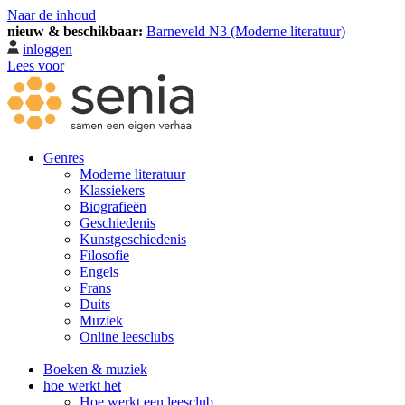
Naar de inhoud
nieuw & beschikbaar:
Barneveld N3 (Moderne literatuur)
inloggen
Lees voor
Genres
Moderne literatuur
Klassiekers
Biografieën
Geschiedenis
Kunst­geschiedenis
Filosofie
Engels
Frans
Duits
Muziek
Online leesclubs
Boeken & muziek
hoe werkt het
Hoe werkt een leesclub