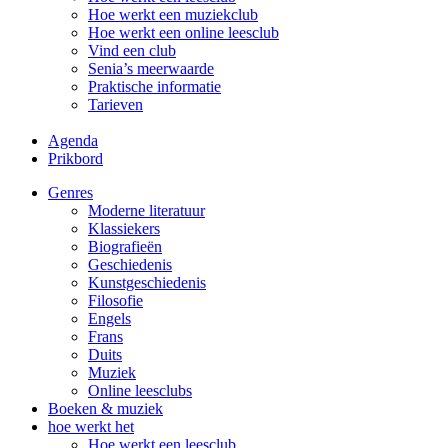
Hoe werkt een muziekclub
Hoe werkt een online leesclub
Vind een club
Senia’s meerwaarde
Praktische informatie
Tarieven
Agenda
Prikbord
Genres
Moderne literatuur
Klassiekers
Biografieën
Geschiedenis
Kunst­geschiedenis
Filosofie
Engels
Frans
Duits
Muziek
Online leesclubs
Boeken & muziek
hoe werkt het
Hoe werkt een leesclub