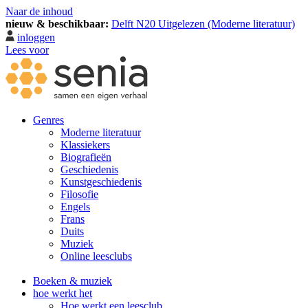
Naar de inhoud
nieuw & beschikbaar:
Delft N20 Uitgelezen (Moderne literatuur)
inloggen
Lees voor
Genres
Moderne literatuur
Klassiekers
Biografieën
Geschiedenis
Kunst­geschiedenis
Filosofie
Engels
Frans
Duits
Muziek
Online leesclubs
Boeken & muziek
hoe werkt het
Hoe werkt een leesclub