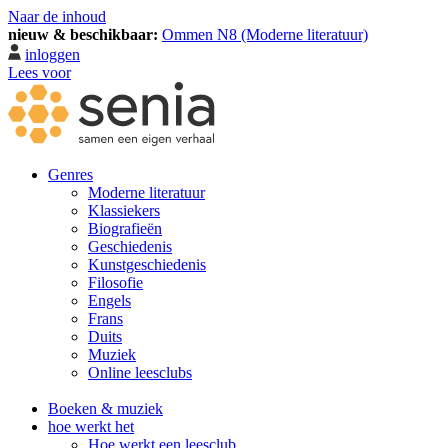
Naar de inhoud
nieuw & beschikbaar:
Ommen N8 (Moderne literatuur)
inloggen
Lees voor
Genres
Moderne literatuur
Klassiekers
Biografieën
Geschiedenis
Kunst­geschiedenis
Filosofie
Engels
Frans
Duits
Muziek
Online leesclubs
Boeken & muziek
hoe werkt het
Hoe werkt een leesclub