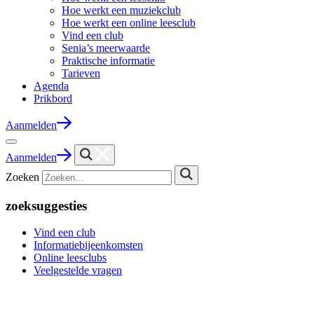
Hoe werkt een muziekclub
Hoe werkt een online leesclub
Vind een club
Senia’s meerwaarde
Praktische informatie
Tarieven
Agenda
Prikbord
Aanmelden
Aanmelden
Zoeken
zoeksuggesties
Vind een club
Informatiebijeenkomsten
Online leesclubs
Veelgestelde vragen