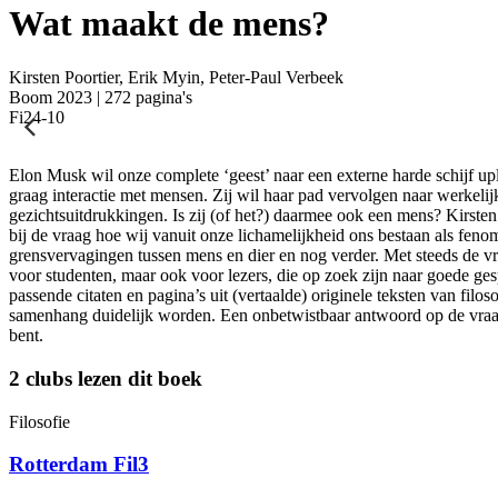
Wat maakt de mens?
Kirsten Poortier, Erik Myin, Peter-Paul Verbeek
Boom 2023 | 272 pagina's
Fi24-10
Elon Musk wil onze complete ‘geest’ naar een externe harde schijf u
graag interactie met mensen. Zij wil haar pad vervolgen naar werkelij
gezichtsuitdrukkingen. Is zij (of het?) daarmee ook een mens? Kirste
bij de vraag hoe wij vanuit onze lichamelijkheid ons bestaan als fen
grensvervagingen tussen mens en dier en nog verder. Met steeds de vr
voor studenten, maar ook voor lezers, die op zoek zijn naar goede gesp
passende citaten en pagina’s uit (vertaalde) originele teksten van f
samenhang duidelijk worden. Een onbetwistbaar antwoord op de vraag 
bent.
2 clubs lezen dit boek
Filosofie
Rotterdam Fil3