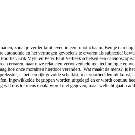
ploaden, zodat je verder kunt leven in een robotlichaam. Ben je dan n
ke autonomie en het vermogen gevoelens te ervaren als subjectief bewust
n Poortier, Erik Myin en Peter-Paul Verbeek schetsen een caleidoscopis
omeen ervaren, naar onze relatie en verwevenheid met technologie en w
aag hoe onze moraliteit hierdoor verandert. 'Wat maakt de mens?' is h
reksstof, is het een rijk gevulde schatkist, met voorbeelden uit kunst, 
ilosofen. Ingewikkelde begrippen worden uitgelegd en er wordt continu 
wat ons tot mens maakt wordt niet gegeven, maar wellicht gaat u ande