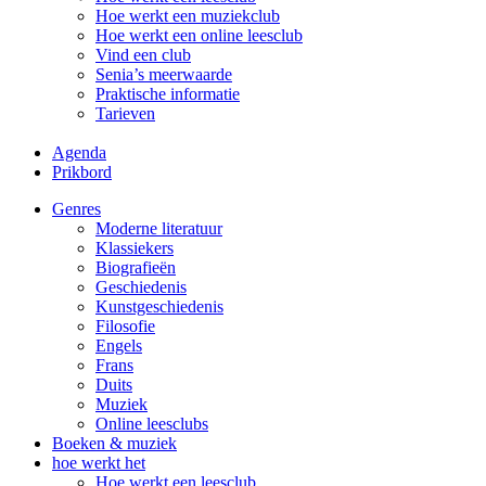
Hoe werkt een muziekclub
Hoe werkt een online leesclub
Vind een club
Senia’s meerwaarde
Praktische informatie
Tarieven
Agenda
Prikbord
Genres
Moderne literatuur
Klassiekers
Biografieën
Geschiedenis
Kunst­geschiedenis
Filosofie
Engels
Frans
Duits
Muziek
Online leesclubs
Boeken & muziek
hoe werkt het
Hoe werkt een leesclub