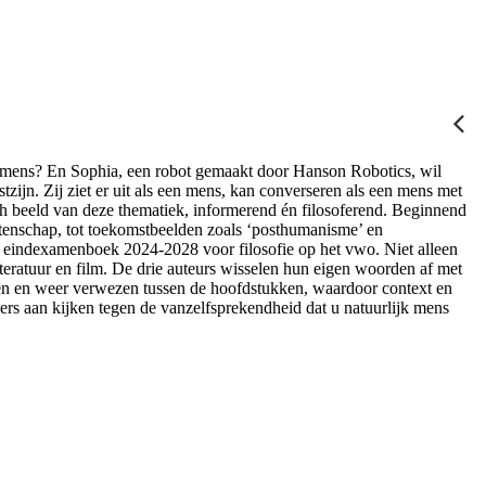
og mens? En Sophia, een robot gemaakt door Hanson Robotics, wil
zijn. Zij ziet er uit als een mens, kan converseren als een mens met
ch beeld van deze thematiek, informerend én filosoferend. Beginnend
etenschap, tot toekomstbeelden zoals ‘posthumanisme’ en
et eindexamenboek 2024-2028 voor filosofie op het vwo. Niet alleen
literatuur en film. De drie auteurs wisselen hun eigen woorden af met
heen en weer verwezen tussen de hoofdstukken, waardoor context en
rs aan kijken tegen de vanzelfsprekendheid dat u natuurlijk mens
F