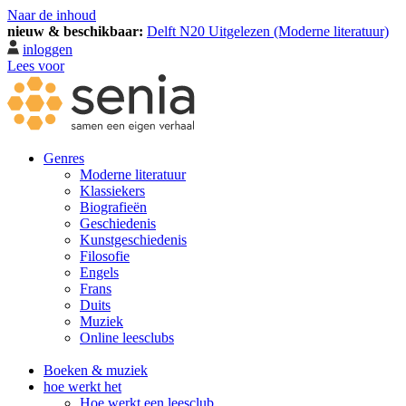
Naar de inhoud
nieuw & beschikbaar:
Delft N20 Uitgelezen (Moderne literatuur)
inloggen
Lees voor
Genres
Moderne literatuur
Klassiekers
Biografieën
Geschiedenis
Kunst­geschiedenis
Filosofie
Engels
Frans
Duits
Muziek
Online leesclubs
Boeken & muziek
hoe werkt het
Hoe werkt een leesclub