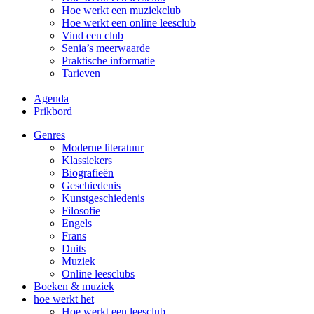
Hoe werkt een muziekclub
Hoe werkt een online leesclub
Vind een club
Senia’s meerwaarde
Praktische informatie
Tarieven
Agenda
Prikbord
Genres
Moderne literatuur
Klassiekers
Biografieën
Geschiedenis
Kunst­geschiedenis
Filosofie
Engels
Frans
Duits
Muziek
Online leesclubs
Boeken & muziek
hoe werkt het
Hoe werkt een leesclub