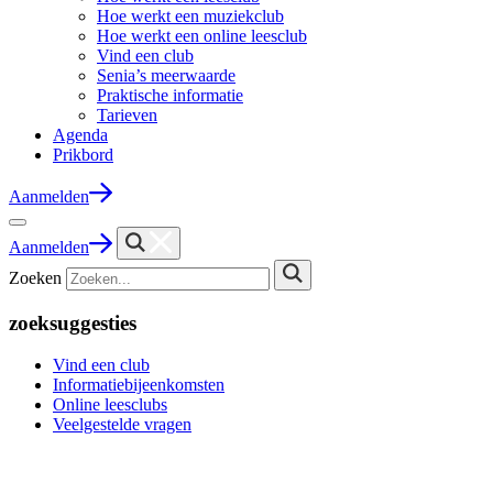
Hoe werkt een muziekclub
Hoe werkt een online leesclub
Vind een club
Senia’s meerwaarde
Praktische informatie
Tarieven
Agenda
Prikbord
Aanmelden
Aanmelden
Zoeken
zoeksuggesties
Vind een club
Informatiebijeenkomsten
Online leesclubs
Veelgestelde vragen