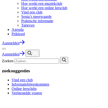
Hoe werkt een muziekclub
Hoe werkt een online leesclub
Vind een club
Senia’s meerwaarde
Praktische informatie
Tarieven
Agenda
Prikbord
Aanmelden
Aanmelden
Zoeken
zoeksuggesties
Vind een club
Informatiebijeenkomsten
Online leesclubs
Veelgestelde vragen