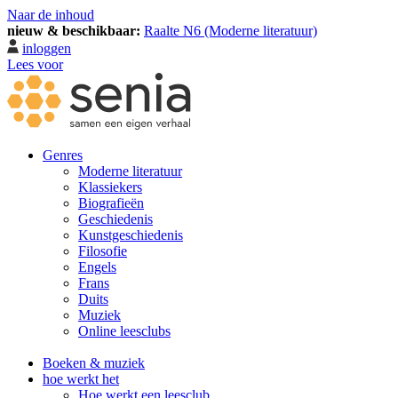
Naar de inhoud
nieuw & beschikbaar:
Raalte N6 (Moderne literatuur)
inloggen
Lees voor
Genres
Moderne literatuur
Klassiekers
Biografieën
Geschiedenis
Kunst­geschiedenis
Filosofie
Engels
Frans
Duits
Muziek
Online leesclubs
Boeken & muziek
hoe werkt het
Hoe werkt een leesclub