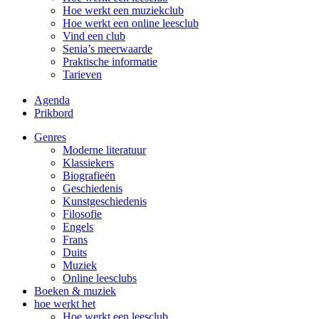
Hoe werkt een muziekclub
Hoe werkt een online leesclub
Vind een club
Senia’s meerwaarde
Praktische informatie
Tarieven
Agenda
Prikbord
Genres
Moderne literatuur
Klassiekers
Biografieën
Geschiedenis
Kunst­geschiedenis
Filosofie
Engels
Frans
Duits
Muziek
Online leesclubs
Boeken & muziek
hoe werkt het
Hoe werkt een leesclub