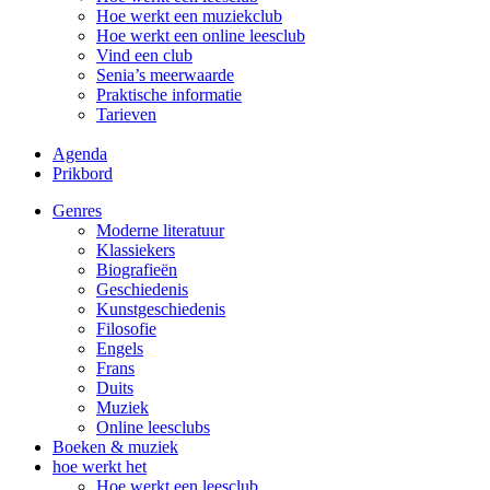
Hoe werkt een muziekclub
Hoe werkt een online leesclub
Vind een club
Senia’s meerwaarde
Praktische informatie
Tarieven
Agenda
Prikbord
Genres
Moderne literatuur
Klassiekers
Biografieën
Geschiedenis
Kunst­geschiedenis
Filosofie
Engels
Frans
Duits
Muziek
Online leesclubs
Boeken & muziek
hoe werkt het
Hoe werkt een leesclub