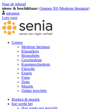
Naar de inhoud
nieuw & beschikbaar:
Ommen N9 (Moderne literatuur)
inloggen
Lees voor
Genres
Moderne literatuur
Klassiekers
Biografieën
Geschiedenis
Kunst­geschiedenis
Filosofie
Engels
Frans
Duits
Muziek
Online leesclubs
Boeken & muziek
hoe werkt het
Hoe werkt een leesclub