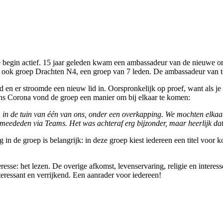
rste begin actief. 15 jaar geleden kwam een ambassadeur van de nieuwe o
o ook groep Drachten N4, een groep van 7 leden. De ambassadeur van to
d en er stroomde een nieuw lid in. Oorspronkelijk op proef, want als je 
dens Corona vond de groep een manier om bij elkaar te komen:
 in de tuin van één van ons, onder een overkapping. We mochten elkaa
 meededen via Teams. Het was achteraf erg bijzonder, maar heerlijk dat
n de groep is belangrijk: in deze groep kiest iedereen een titel voor 
sse: het lezen. De overige afkomst, levenservaring, religie en interes
teressant en verrijkend. Een aanrader voor iedereen!