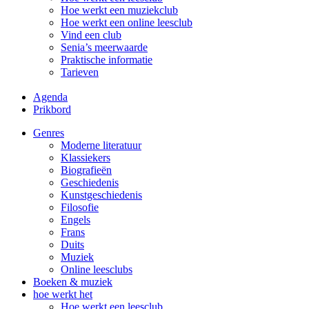
Hoe werkt een muziekclub
Hoe werkt een online leesclub
Vind een club
Senia’s meerwaarde
Praktische informatie
Tarieven
Agenda
Prikbord
Genres
Moderne literatuur
Klassiekers
Biografieën
Geschiedenis
Kunst­geschiedenis
Filosofie
Engels
Frans
Duits
Muziek
Online leesclubs
Boeken & muziek
hoe werkt het
Hoe werkt een leesclub