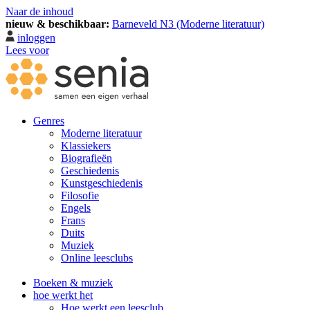
Naar de inhoud
nieuw & beschikbaar:
Barneveld N3 (Moderne literatuur)
inloggen
Lees voor
Genres
Moderne literatuur
Klassiekers
Biografieën
Geschiedenis
Kunst­geschiedenis
Filosofie
Engels
Frans
Duits
Muziek
Online leesclubs
Boeken & muziek
hoe werkt het
Hoe werkt een leesclub