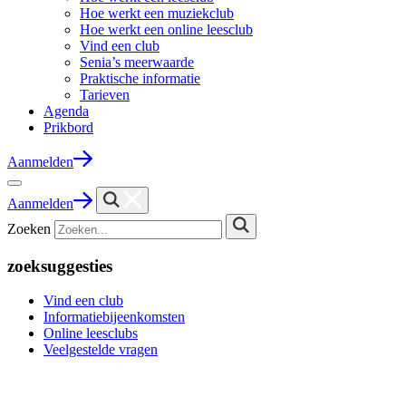
Hoe werkt een muziekclub
Hoe werkt een online leesclub
Vind een club
Senia’s meerwaarde
Praktische informatie
Tarieven
Agenda
Prikbord
Aanmelden
Aanmelden
Zoeken
zoeksuggesties
Vind een club
Informatiebijeenkomsten
Online leesclubs
Veelgestelde vragen