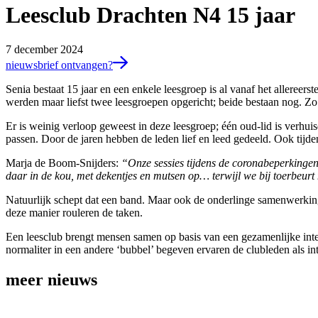
Leesclub Drachten N4 15 jaar
7 december 2024
nieuwsbrief ontvangen?
Senia bestaat 15 jaar en een enkele leesgroep is al vanaf het alleree
werden maar liefst twee leesgroepen opgericht; beide bestaan nog. Z
Er is weinig verloop geweest in deze leesgroep; één oud-lid is verhuis
passen. Door de jaren hebben de leden lief en leed gedeeld. Ook tij
Marja de Boom-Snijders:
“Onze sessies tijdens de coronabeperkingen
daar in de kou, met dekentjes en mutsen op… terwijl we bij toerbeurt
Natuurlijk schept dat een band. Maar ook de onderlinge samenwerking i
deze manier rouleren de taken.
Een leesclub brengt mensen samen op basis van een gezamenlijke intere
normaliter in een andere ‘bubbel’ begeven ervaren de clubleden als in
meer nieuws