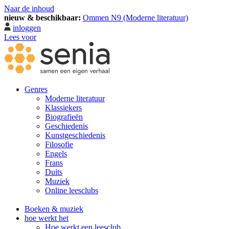
Naar de inhoud
nieuw & beschikbaar:
Ommen N9 (Moderne literatuur)
inloggen
Lees voor
Genres
Moderne literatuur
Klassiekers
Biografieën
Geschiedenis
Kunst­geschiedenis
Filosofie
Engels
Frans
Duits
Muziek
Online leesclubs
Boeken & muziek
hoe werkt het
Hoe werkt een leesclub