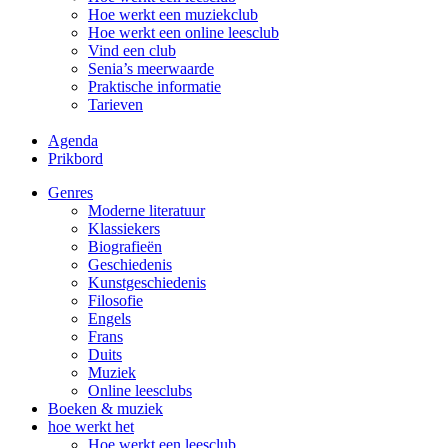
Hoe werkt een muziekclub
Hoe werkt een online leesclub
Vind een club
Senia’s meerwaarde
Praktische informatie
Tarieven
Agenda
Prikbord
Genres
Moderne literatuur
Klassiekers
Biografieën
Geschiedenis
Kunst­geschiedenis
Filosofie
Engels
Frans
Duits
Muziek
Online leesclubs
Boeken & muziek
hoe werkt het
Hoe werkt een leesclub