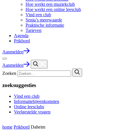
Hoe werkt een muziekclub
Hoe werkt een online leesclub
Vind een club
Senia’s meerwaarde
Praktische informatie
Tarieven
Agenda
Prikbord
Aanmelden
Aanmelden
Zoeken
zoeksuggesties
Vind een club
Informatiebijeenkomsten
Online leesclubs
Veelgestelde vragen
home
Prikbord
Daheim