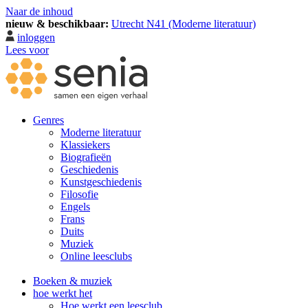
Naar de inhoud
nieuw & beschikbaar:
Utrecht N41 (Moderne literatuur)
inloggen
Lees voor
Genres
Moderne literatuur
Klassiekers
Biografieën
Geschiedenis
Kunst­geschiedenis
Filosofie
Engels
Frans
Duits
Muziek
Online leesclubs
Boeken & muziek
hoe werkt het
Hoe werkt een leesclub