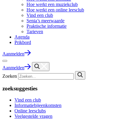
Hoe werkt een muziekclub
Hoe werkt een online leesclub
Vind een club
Senia’s meerwaarde
Praktische informatie
Tarieven
Agenda
Prikbord
Aanmelden
Aanmelden
Zoeken
zoeksuggesties
Vind een club
Informatiebijeenkomsten
Online leesclubs
Veelgestelde vragen