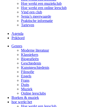
Hoe werkt een muziekclub
Hoe werkt een online leesclub
Vind een club
Senia’s meerwaarde
Praktische informatie
Tarieven
Agenda
Prikbord
Genres
Moderne literatuur
Klassiekers
Biografieën
Geschiedenis
Kunst­geschiedenis
Filosofie
Engels
Frans
Duits
Muziek
Online leesclubs
Boeken & muziek
hoe werkt het
Hoe werkt een leesclub