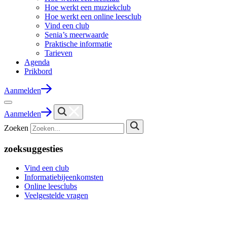
Hoe werkt een muziekclub
Hoe werkt een online leesclub
Vind een club
Senia’s meerwaarde
Praktische informatie
Tarieven
Agenda
Prikbord
Aanmelden
Aanmelden
Zoeken
zoeksuggesties
Vind een club
Informatiebijeenkomsten
Online leesclubs
Veelgestelde vragen