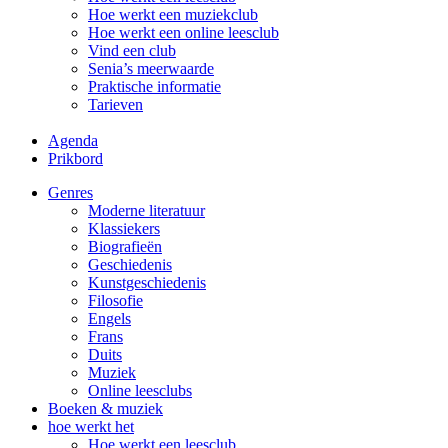
Hoe werkt een muziekclub
Hoe werkt een online leesclub
Vind een club
Senia’s meerwaarde
Praktische informatie
Tarieven
Agenda
Prikbord
Genres
Moderne literatuur
Klassiekers
Biografieën
Geschiedenis
Kunst­geschiedenis
Filosofie
Engels
Frans
Duits
Muziek
Online leesclubs
Boeken & muziek
hoe werkt het
Hoe werkt een leesclub