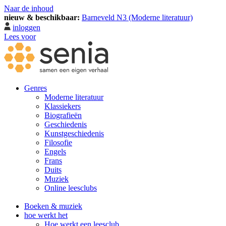
Naar de inhoud
nieuw & beschikbaar:
Barneveld N3 (Moderne literatuur)
inloggen
Lees voor
Genres
Moderne literatuur
Klassiekers
Biografieën
Geschiedenis
Kunst­geschiedenis
Filosofie
Engels
Frans
Duits
Muziek
Online leesclubs
Boeken & muziek
hoe werkt het
Hoe werkt een leesclub