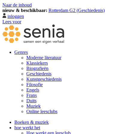
Naar de inhoud
nieuw & beschikbaar:
Rotterdam G2 (Geschiedenis)
inloggen
Lees voor
Genres
Moderne literatuur
Klassiekers
Biografieën
Geschiedenis
Kunst­geschiedenis
Filosofie
Engels
Frans
Duits
Muziek
Online leesclubs
Boeken & muziek
hoe werkt het
Hoe werkt een leesclub