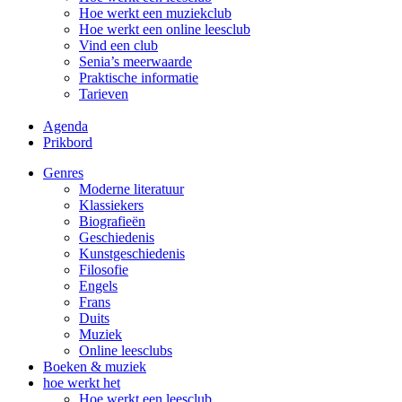
Hoe werkt een muziekclub
Hoe werkt een online leesclub
Vind een club
Senia’s meerwaarde
Praktische informatie
Tarieven
Agenda
Prikbord
Genres
Moderne literatuur
Klassiekers
Biografieën
Geschiedenis
Kunst­geschiedenis
Filosofie
Engels
Frans
Duits
Muziek
Online leesclubs
Boeken & muziek
hoe werkt het
Hoe werkt een leesclub