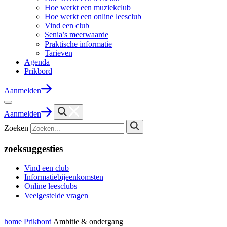
Hoe werkt een muziekclub
Hoe werkt een online leesclub
Vind een club
Senia’s meerwaarde
Praktische informatie
Tarieven
Agenda
Prikbord
Aanmelden
Aanmelden
Zoeken
zoeksuggesties
Vind een club
Informatiebijeenkomsten
Online leesclubs
Veelgestelde vragen
home
Prikbord
Ambitie & ondergang