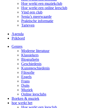
Hoe werkt een muziekclub
Hoe werkt een online leesclub
Vind een club
Senia’s meerwaarde
Praktische informatie
Tarieven
Agenda
Prikbord
Genres
Moderne literatuur
Klassiekers
Biografieën
Geschiedenis
Kunst­geschiedenis
Filosofie
Engels
Frans
Duits
Muziek
Online leesclubs
Boeken & muziek
hoe werkt het
Hoe werkt een leesclub