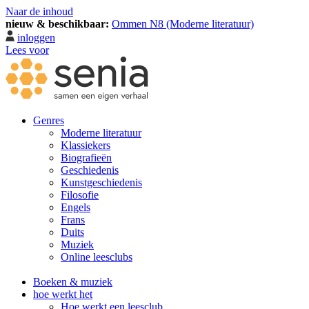
Naar de inhoud
nieuw & beschikbaar:
Ommen N8 (Moderne literatuur)
inloggen
Lees voor
Genres
Moderne literatuur
Klassiekers
Biografieën
Geschiedenis
Kunst­geschiedenis
Filosofie
Engels
Frans
Duits
Muziek
Online leesclubs
Boeken & muziek
hoe werkt het
Hoe werkt een leesclub