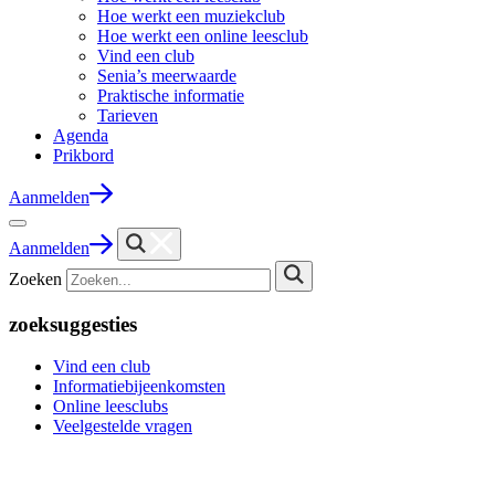
Hoe werkt een muziekclub
Hoe werkt een online leesclub
Vind een club
Senia’s meerwaarde
Praktische informatie
Tarieven
Agenda
Prikbord
Aanmelden
Aanmelden
Zoeken
zoeksuggesties
Vind een club
Informatiebijeenkomsten
Online leesclubs
Veelgestelde vragen