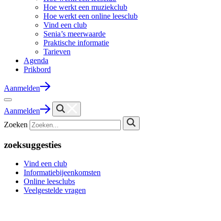
Hoe werkt een muziekclub
Hoe werkt een online leesclub
Vind een club
Senia’s meerwaarde
Praktische informatie
Tarieven
Agenda
Prikbord
Aanmelden
Aanmelden
Zoeken
zoeksuggesties
Vind een club
Informatiebijeenkomsten
Online leesclubs
Veelgestelde vragen