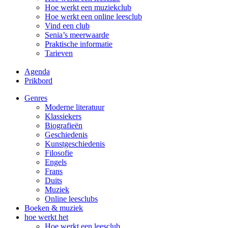
Hoe werkt een muziekclub
Hoe werkt een online leesclub
Vind een club
Senia’s meerwaarde
Praktische informatie
Tarieven
Agenda
Prikbord
Genres
Moderne literatuur
Klassiekers
Biografieën
Geschiedenis
Kunst­geschiedenis
Filosofie
Engels
Frans
Duits
Muziek
Online leesclubs
Boeken & muziek
hoe werkt het
Hoe werkt een leesclub