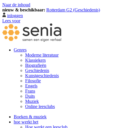
Naar de inhoud
nieuw & beschikbaar:
Rotterdam G2 (Geschiedenis)
inloggen
Lees voor
Genres
Moderne literatuur
Klassiekers
Biografieën
Geschiedenis
Kunst­geschiedenis
Filosofie
Engels
Frans
Duits
Muziek
Online leesclubs
Boeken & muziek
hoe werkt het
Hoe werkt een leesclub