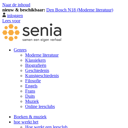
Naar de inhoud
nieuw & beschikbaar:
Den Bosch N18 (Moderne literatuur)
inloggen
Lees voor
Genres
Moderne literatuur
Klassiekers
Biografieën
Geschiedenis
Kunst­geschiedenis
Filosofie
Engels
Frans
Duits
Muziek
Online leesclubs
Boeken & muziek
hoe werkt het
Hoe werkt een leesclub