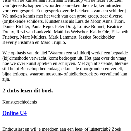
visie van de kunstenaar? Jurriaan Benschop wil de lezer voorzien
van ‘gereedschappen’, woorden aanreiken die de kijker uitrusten
voor een gesprek. Een gesprek over de betekenis van een schilderij.
We maken kennis met het werk van een grote groep, zeer diverse,
(on)bekende schilders. Kunstenaars als Lara de Moor, Anna Tuori,
Daniel Richter, Paula Rego, Peter Doig, Louise Bonnet, Beatrice
Dreux, Rezi van Lankveld, Matthias Weischer, Kaido Ole, Elisabeth
Frieberg, Marc Mulders, Mark Lammert, Jessica Stockholder,
Beverly Fishman en Marc Trujillo.
Wie op basis van de titel 'Waarom een schilderij werkt' een bepaalde
(kijk)methode verwacht, komt bedrogen uit. Het gaat over de vraag
hoe we over kunst spreken en schrijven. Met zijn aftastende, literaire
stijl helpt Benschop hedendaagse kunst te doorgronden en vertelt,
bijna terloops, waarom museum- of atelierbezoek zo vervullend kan
zijn.
2 clubs lezen dit boek
Kunstgeschiedenis
K
Online U4
Enthousiast en wil je meedoen aan een lees- of luisterclub? Zoek