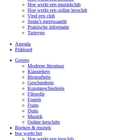
Hoe werkt een muziekclub
Hoe werkt een online leesclub
Vind een club
Senia’s meerwaarde
Praktische informatie
Tarieven
Agenda
Prikbord
Genres
Moderne literatuur
Klassiekers
Biografieën
Geschiedenis
Kunst­geschiedenis
Filosofie
Engels
Frans
Duits
Muziek
Online leesclubs
Boeken & muziek
hoe werkt het
Hoe werkt een leesclub