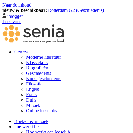
Naar de inhoud
nieuw & beschikbaar:
Rotterdam G2 (Geschiedenis)
inloggen
Lees voor
Genres
Moderne literatuur
Klassiekers
Biografieën
Geschiedenis
Kunst­geschiedenis
Filosofie
Engels
Frans
Duits
Muziek
Online leesclubs
Boeken & muziek
hoe werkt het
Hoe werkt een leesclub