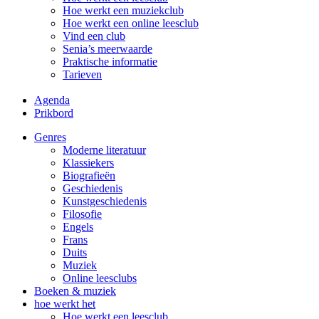
Hoe werkt een muziekclub
Hoe werkt een online leesclub
Vind een club
Senia’s meerwaarde
Praktische informatie
Tarieven
Agenda
Prikbord
Genres
Moderne literatuur
Klassiekers
Biografieën
Geschiedenis
Kunst­geschiedenis
Filosofie
Engels
Frans
Duits
Muziek
Online leesclubs
Boeken & muziek
hoe werkt het
Hoe werkt een leesclub