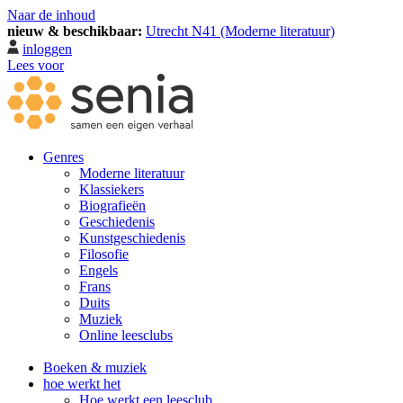
Naar de inhoud
nieuw & beschikbaar:
Utrecht N41 (Moderne literatuur)
inloggen
Lees voor
Genres
Moderne literatuur
Klassiekers
Biografieën
Geschiedenis
Kunst­geschiedenis
Filosofie
Engels
Frans
Duits
Muziek
Online leesclubs
Boeken & muziek
hoe werkt het
Hoe werkt een leesclub