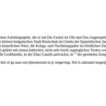
seiner Autobiographie, die er mit Die Fackel im Ohr und Das Augenspie
der kleinen bulgarischen Stadt Rustschuk im Ghetto der Spaniolischen J
kaiserlichen Wien, die Kriegs- und Nachkriegsjahre im friedlichen Züri
i gehört mit seinen kritischen, nicht sehr leicht zugänglichen Texten
le Großfamilie, in der Elias Canetti aufwächst, in ""der geretteten Zun
club of ga naar een bijeenkomst in je omgeving. Het is uiteraard mogelij