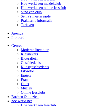
Hoe werkt een muziekclub
Hoe werkt een online leesclub
Vind een club
Senia’s meerwaarde
Praktische informatie
Tarieven
Agenda
Prikbord
Genres
Moderne literatuur
Klassiekers
Biografieën
Geschiedenis
Kunst­geschiedenis
Filosofie
Engels
Frans
Duits
Muziek
Online leesclubs
Boeken & muziek
hoe werkt het
Hoe werkt een leesclub