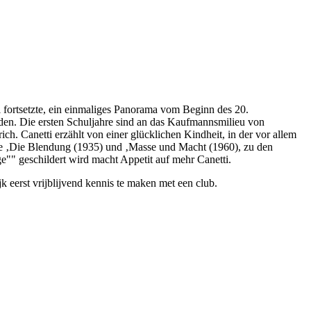
l fortsetzte, ein einmaliges Panorama vom Beginn des 20.
uden. Die ersten Schuljahre sind an das Kaufmannsmilieu von
ch. Canetti erzählt von einer glücklichen Kindheit, in der vor allem
 wie ‚Die Blendung (1935) und ‚Masse und Macht (1960), zu den
ge"" geschildert wird macht Appetit auf mehr Canetti.
k eerst vrijblijvend kennis te maken met een club.