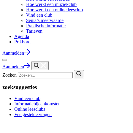
Hoe werkt een muziekclub
Hoe werkt een online leesclub
Vind een club
Senia’s meerwaarde
Praktische informatie
Tarieven
Agenda
Prikbord
Aanmelden
Aanmelden
Zoeken
zoeksuggesties
Vind een club
Informatiebijeenkomsten
Online leesclubs
Veelgestelde vragen