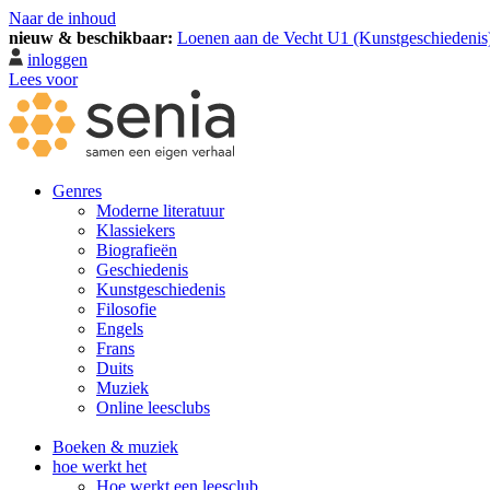
Naar de inhoud
nieuw & beschikbaar:
Loenen aan de Vecht U1 (Kunstgeschiedenis
inloggen
Lees voor
Genres
Moderne literatuur
Klassiekers
Biografieën
Geschiedenis
Kunst­geschiedenis
Filosofie
Engels
Frans
Duits
Muziek
Online leesclubs
Boeken & muziek
hoe werkt het
Hoe werkt een leesclub