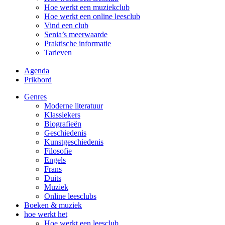
Hoe werkt een muziekclub
Hoe werkt een online leesclub
Vind een club
Senia’s meerwaarde
Praktische informatie
Tarieven
Agenda
Prikbord
Genres
Moderne literatuur
Klassiekers
Biografieën
Geschiedenis
Kunst­geschiedenis
Filosofie
Engels
Frans
Duits
Muziek
Online leesclubs
Boeken & muziek
hoe werkt het
Hoe werkt een leesclub