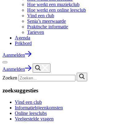
Hoe werkt een muziekclub
Hoe werkt een online leesclub
Vind een club
Senia’s meerwaarde
Praktische informatie
Tarieven
Agenda
Prikbord
Aanmelden
Aanmelden
Zoeken
zoeksuggesties
Vind een club
Informatiebijeenkomsten
Online leesclubs
Veelgestelde vragen