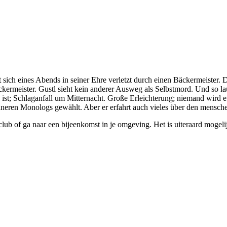
 sich eines Abends in seiner Ehre verletzt durch einen Bäckermeister
ckermeister. Gustl sieht kein anderer Ausweg als Selbstmord. Und so lau
ist; Schlaganfall um Mitternacht. Große Erleichterung; niemand wird et
 inneren Monologs gewählt. Aber er erfahrt auch vieles über den mensc
club of ga naar een bijeenkomst in je omgeving. Het is uiteraard mogelij